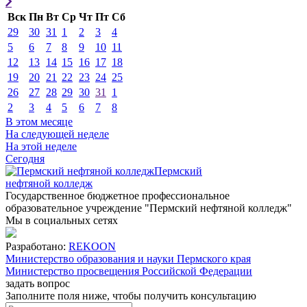
Вск
Пн
Вт
Ср
Чт
Пт
Сб
29
30
31
1
2
3
4
5
6
7
8
9
10
11
12
13
14
15
16
17
18
19
20
21
22
23
24
25
26
27
28
29
30
31
1
2
3
4
5
6
7
8
В этом месяце
На следующей неделе
На этой неделе
Сегодня
Пермский
нефтяной колледж
Государственное бюджетное профессиональное
образовательное учреждение "Пермский нефтяной колледж"
Мы в социальных сетях
Разработано:
REKOON
Министерство образования и науки Пермского края
Министерство просвещения Российской Федерации
задать вопрос
Заполните поля ниже, чтобы
получить консультацию